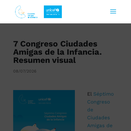
7 Congreso Ciudades
Amigas de la Infancia.
Resumen visual
08/07/2026
El
Séptimo
Congreso
de
Ciudades
Amigas de